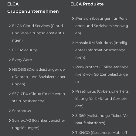
ELCA
ELCA Produkte
Gruppenunternehmen
iPension (Lösungen für Pensi
ELCA Cloud Services (Cloud-
onen und Sozialversicherung
und Verwaltungsdienstleistu
en)
ngen)
Mosaic IIM Solutions (Intellig
ELCASecurity
entes Informationsmanage
ment)
EveryWare
PeakProtect (Online-Manage
NEOSIS (Dienstleistungen de
ment von Spitzenbelastunge
r Renten- und Sozialversicher
n)
ungen)
Praethorus (Cybersicherheits
SECUTIX (Cloud für die Veran
lösung für KMU und Gemein
staltungsbranche)
den)
Senthorus
S-360 (Vollständige Ticket-Ve
Sumex AG (Krankenversicher
rkaufsplattform)
ungslösungen)
TIXNGO (Gesicherte Mobile Ti