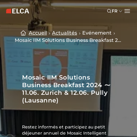
Skip to main content
Skip to footer
FR
Logo ELCA — retour à la page d’accueil
Ope
Accueil
Actualités
Evénement
Mosaic IIM Solutions Business Breakfast 2024
Mosaic IIM Solutions
Business Breakfast 2024 ⁓
11.06. Zurich & 12.06. Pully
(Lausanne)
Restez informés et participez au petit
déjeuner annuel de Mosaic Intelligent