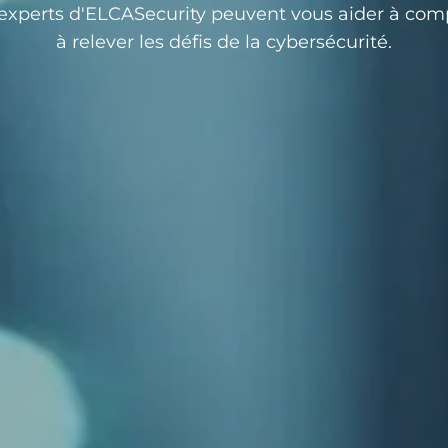
experts d'ELCASecurity peuvent vous aider à com
à relever les défis de la cybersécurité.