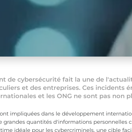
 de cybersécurité fait la une de l'actuali
iers et des entreprises. Ces incidents ér
rnationales et les ONG ne sont pas non plu
sont impliquées dans le développement internation
e grandes quantités d'informations personnelles c
ctime idéale pour les cybercriminels, une cible fa