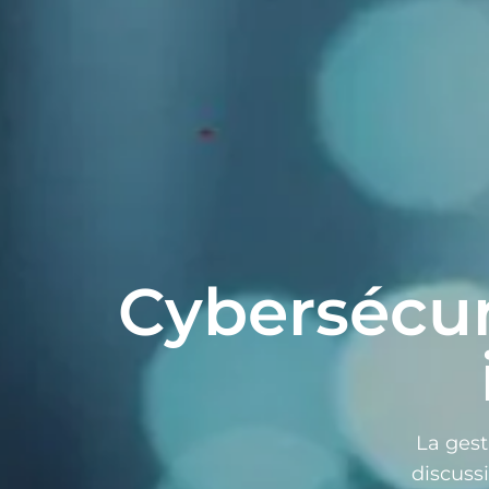
Cybersécur
La gest
discussi