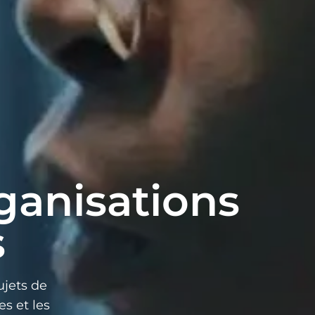
ganisations
s
ujets de
es et les