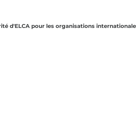
ité d'ELCA pour les organisations internationale
inement vers ou dans le Cloud tout en élaborant 
ils, une architecture informatique et un soutien 
éficiaires, donateurs) est essentielle pour les ONG 
our les donateurs, il s'agit de maintenir leur conf
parcours de protection des données, de la mise 
fication et de cryptage.
écosystèmes externes est important dans un conte
illantes, contrôle le niveau de sécurité des tiers (pa