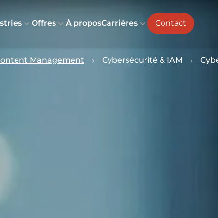
stries
Offres
À propos
Carrières
Contact
 Content Management
Cybersécurité & IAM
Cybe