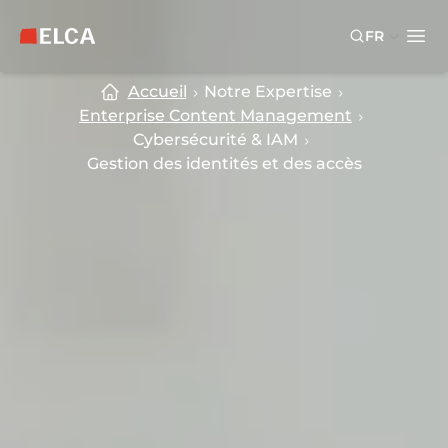
Skip to main content
Skip to footer
FR
Logo ELCA — retour à la page d’accueil
Ope
Accueil
Notre Expertise
Enterprise Content Management
Cybersécurité & IAM
Gestion des identités et des accès