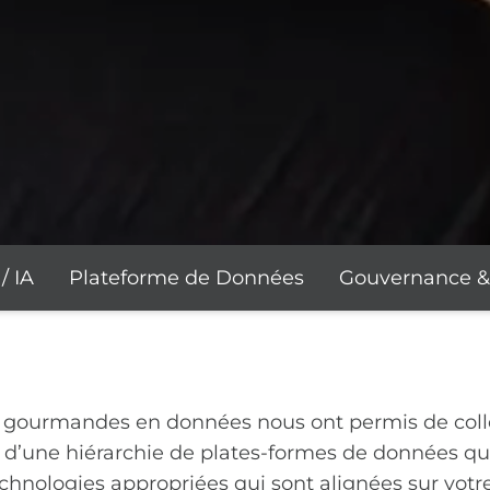
/ IA
Plateforme de Données
Gouvernance & 
gourmandes en données nous ont permis de collec
in d’une hiérarchie de plates-formes de données qu
technologies appropriées qui sont alignées sur vot