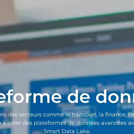
teforme de don
s des secteurs comme le transport, la finance, l'i
ie à créer des plateformes de données avancées av
Smart Data Lake.