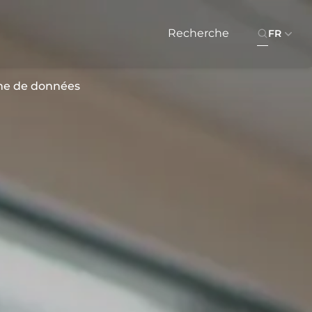
FR
me de données