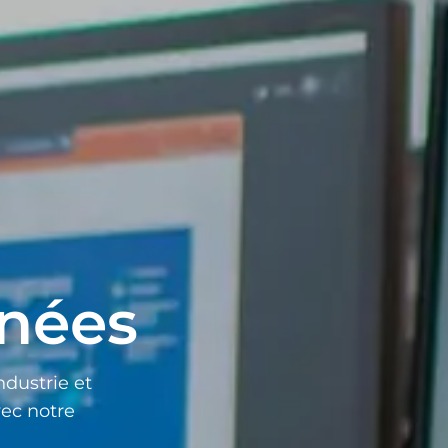
nées
ndustrie et
ec notre