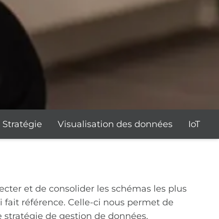
Stratégie
Visualisation des données
IoT
ter et de consolider les schémas les plus
i fait référence. Celle-ci nous permet de
re stratégie de gestion de données.