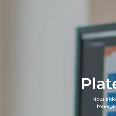
Pla
Nous aidon
l'énerg