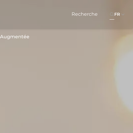
FR
é Augmentée