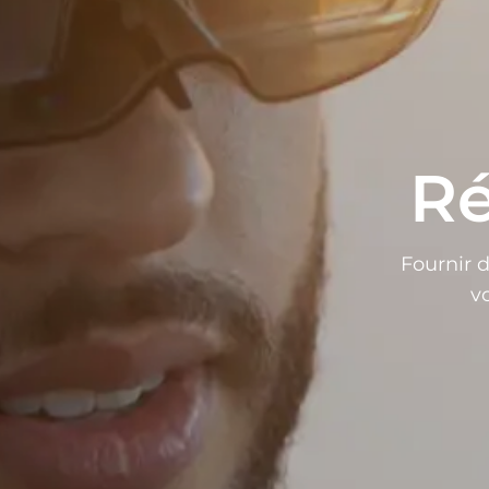
Ré
Fournir d
vo