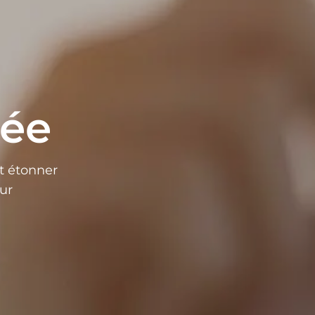
tée
et étonner
eur