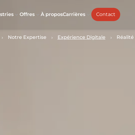
stries
Offres
À propos
Carrières
Contact
Notre Expertise
Expérience Digitale
Réalit