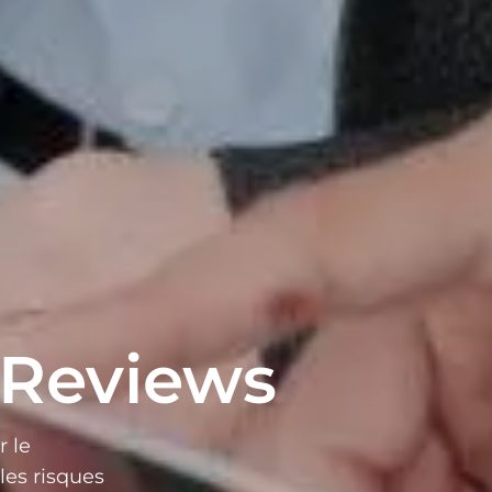
 Reviews
 le
les risques