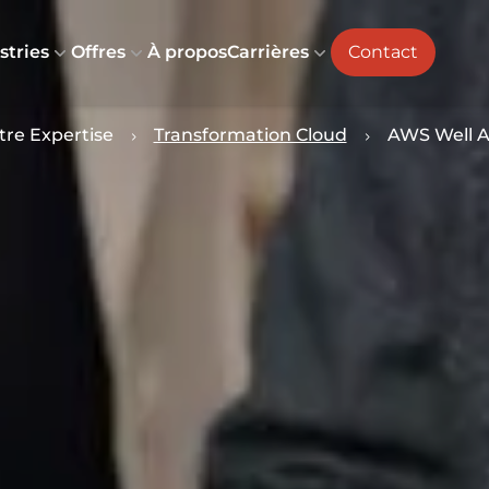
stries
Offres
À propos
Carrières
Contact
tre Expertise
Transformation Cloud
AWS Well A