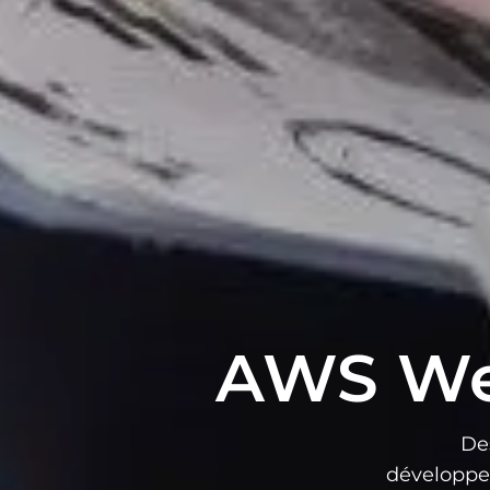
AWS Wel
De
développem