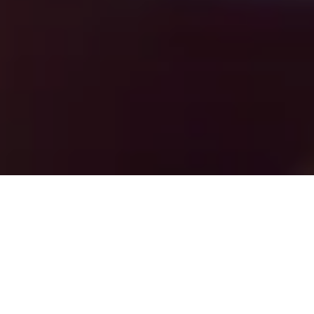
Les canaux de financement des
organisations internationales évoluent,
et les dons de multiples petits
donateurs privés constituent de plus en
plus souvent une contribution