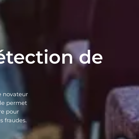
étection de
e novateur
lle permet
re pour
es fraudes.