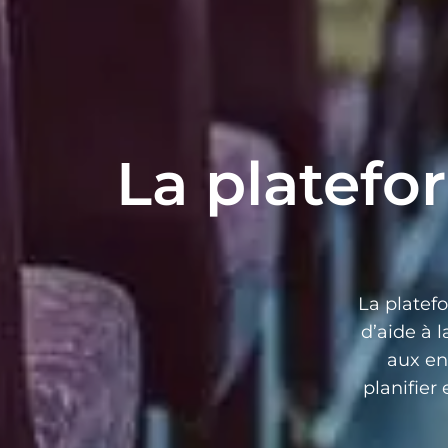
La platefo
La platef
d’aide à 
aux en
planifier 