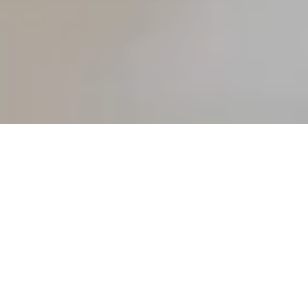
Les spécialistes en tests d'ELCA apportent à chaque
projet leur riche expérience en matière de tests de
logiciels, qu'il s'agisse d'activités de conseil, de
l'implémentation de stratégies de tests
fonctionnels et non-fonctionnels ou de la gestion
de tests.