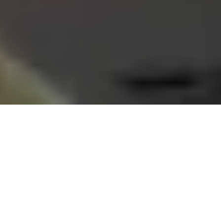
Mosaic Intelligent Information Management
De nombreuses entreprises disposent
déjà de systèmes DMS/ECM/archives.
Dans certains cas, des systèmes