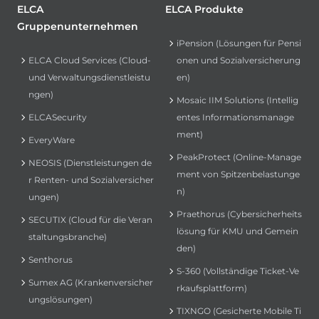
ELCA
ELCA Produkte
Gruppenunternehmen
iPension (Lösungen für Pensi
ELCA Cloud Services (Cloud-
onen und Sozialversicherung
und Verwaltungsdienstleistu
en)
ngen)
Mosaic IIM Solutions (Intellig
ELCASecurity
entes Informationsmanage
ment)
EveryWare
PeakProtect (Online-Manage
NEOSIS (Dienstleistungen de
ment von Spitzenbelastunge
r Renten- und Sozialversicher
n)
ungen)
Praethorus (Cybersicherheits
SECUTIX (Cloud für die Veran
lösung für KMU und Gemein
staltungsbranche)
den)
Senthorus
S-360 (Vollständige Ticket-Ve
Sumex AG (Krankenversicher
rkaufsplattform)
ungslösungen)
TIXNGO (Gesicherte Mobile Ti