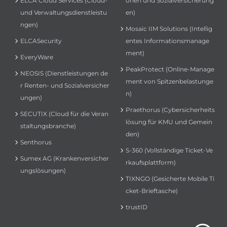
ELCA Cloud Services (Cloud-
onen und Sozialversicherung
und Verwaltungsdienstleistu
en)
ngen)
Mosaic IIM Solutions (Intellig
ELCASecurity
entes Informationsmanage
ment)
EveryWare
PeakProtect (Online-Manage
NEOSIS (Dienstleistungen de
ment von Spitzenbelastunge
r Renten- und Sozialversicher
n)
ungen)
Praethorus (Cybersicherheits
SECUTIX (Cloud für die Veran
lösung für KMU und Gemein
staltungsbranche)
den)
Senthorus
S-360 (Vollständige Ticket-Ve
Sumex AG (Krankenversicher
rkaufsplattform)
ungslösungen)
TIXNGO (Gesicherte Mobile Ti
cket-Brieftasche)
trustID