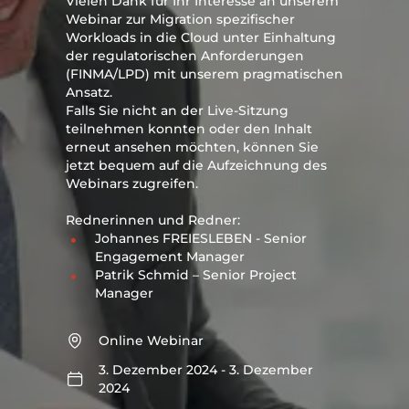
Vielen Dank für Ihr Interesse an unserem
Webinar zur Migration spezifischer
Workloads in die Cloud unter Einhaltung
der regulatorischen Anforderungen
(FINMA/LPD) mit unserem pragmatischen
Ansatz.
Falls Sie nicht an der Live-Sitzung
teilnehmen konnten oder den Inhalt
erneut ansehen möchten, können Sie
jetzt bequem auf die Aufzeichnung des
Webinars zugreifen.
Rednerinnen und Redner:
Johannes FREIESLEBEN - Senior
Engagement Manager
Patrik Schmid – Senior Project
Manager
Online Webinar
3. Dezember 2024 - 3. Dezember
2024