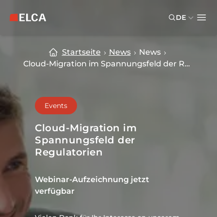
Skip to main content
Skip to footer
DE
ELCA Logo — zurück zur Startseite
Ope
Startseite
News
News
Cloud-Migration im Spannungsfeld der Regulatorien
Events
Cloud-Migration im
Spannungsfeld der
Regulatorien
Webinar-Aufzeichnung jetzt
verfügbar