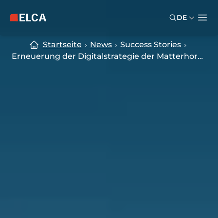
Skip to main content
Skip to footer
DE
ELCA Logo — zurück zur Startseite
Ope
Startseite
News
Success Stories
Erneuerung der Digitalstrategie der Matterhorn Gotthard Bahn