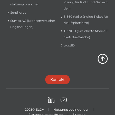
lösung für KMU und Gemein
staltungsbranche)
den)
Senthorus
S-360 (Vollständige Ticket-Ve
Sumex AG (Krankenversicher
rkaufsplattform)
ungslösungen)
TIXNGO (Gesicherte Mobile Ti
cket-Brieftasche)
trustID
Kontakt
LinkedIn
Youtube
2026
© ELCA
|
Nutzungsbedingungen
|
Datenschutzerklärung
|
Sitemap
|