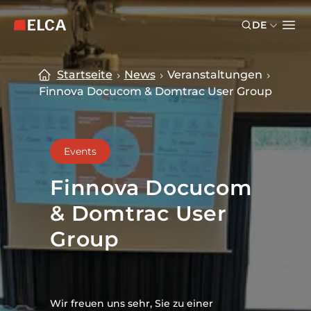
Skip to main content
Skip to footer
DE
ELCA Logo — zurück zur Startseite
Ope
Startseite
News
Veranstaltungen
Finnova Docucom & Domtrac User Group
Events
Finnova Docucom
& Domtrac User
Group
Wir freuen uns sehr, Sie zu einer