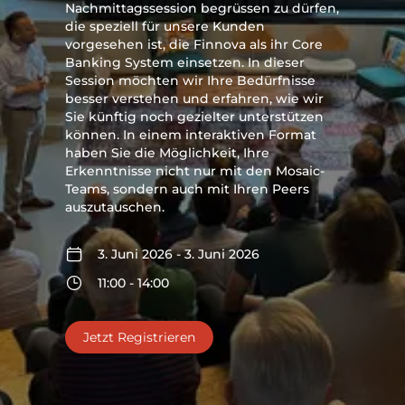
Nachmittagssession begrüssen zu dürfen,
die speziell für unsere Kunden
vorgesehen ist, die Finnova als ihr Core
Banking System einsetzen. In dieser
Session möchten wir Ihre Bedürfnisse
besser verstehen und erfahren, wie wir
Sie künftig noch gezielter unterstützen
können. In einem interaktiven Format
haben Sie die Möglichkeit, Ihre
Erkenntnisse nicht nur mit den Mosaic-
Teams, sondern auch mit Ihren Peers
auszutauschen.
3. Juni 2026 - 3. Juni 2026
11:00 - 14:00
Jetzt Registrieren