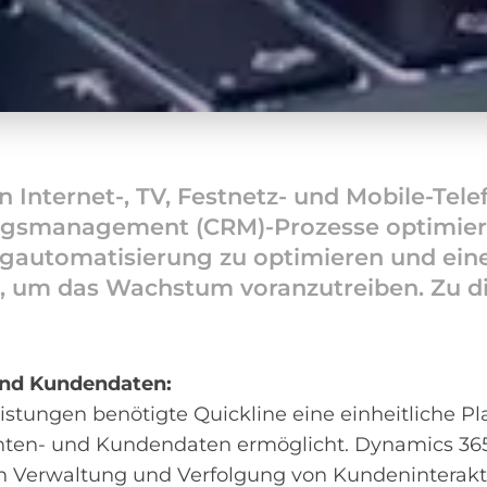
n Internet-, TV, Festnetz- und Mobile-Tel
gsmanagement (CRM)-Prozesse optimiert.
ngautomatisierung zu optimieren und ein
n, um das Wachstum voranzutreiben. Zu 
 und Kundendaten:
istungen benötigte Quickline eine einheitliche Pl
enten- und Kundendaten ermöglicht. Dynamics 365 
ten Verwaltung und Verfolgung von Kundeninterakti