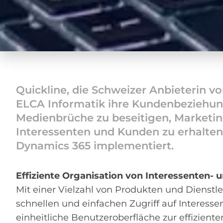
Quickline, die Schweizer Anbieterin vo
ELCA Informatik ihre Kundenbeziehun
Medienbrüche zu beseitigen, Marketi
Interessenten und Kunden zu erhalte
Dynamics 365 implementiert.
Effiziente Organisation von Interessenten-
Mit einer Vielzahl von Produkten und Dienstle
schnellen und einfachen Zugriff auf Interess
einheitliche Benutzeroberfläche zur effizien