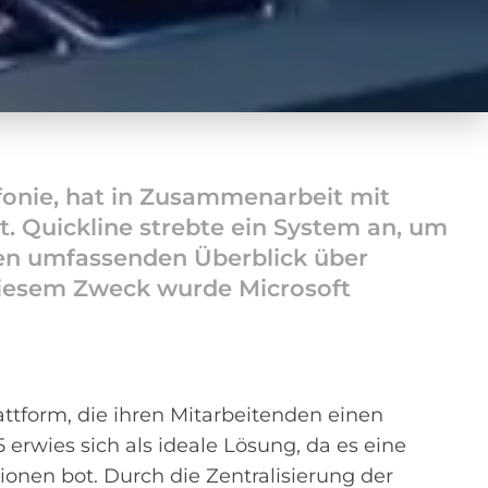
efonie, hat in Zusammenarbeit mit
 Quickline strebte ein System an, um
en umfassenden Überblick über
diesem Zweck wurde Microsoft
attform, die ihren Mitarbeitenden einen
erwies sich als ideale Lösung, da es eine
onen bot. Durch die Zentralisierung der