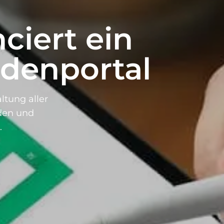
ciert ein
ndenportal
ltung aller
nden und
.