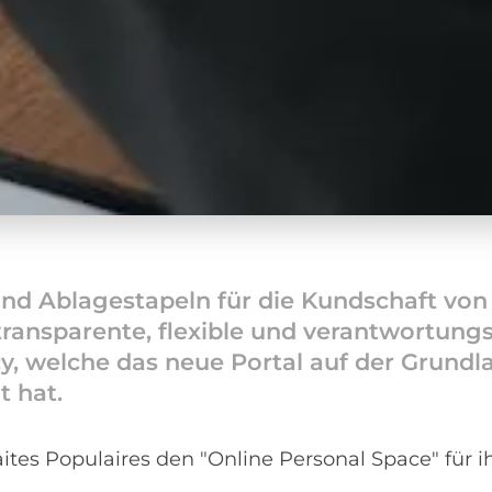
nd Ablagestapeln für die Kundschaft von R
ne transparente, flexible und verantwort
cy, welche das neue Portal auf der Grund
 hat.
tes Populaires den "Online Personal Space" für i