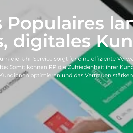
s Populaires lan
 digitales Ku
m-die-Uhr-Service sorgt für eine effiziente Verwa
te: Somit können RP die Zufriedenheit ihrer Ku
Kundinnen optimieren und das Vertrauen stärken