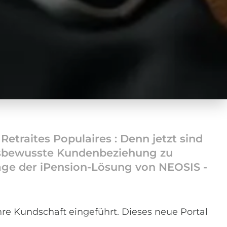
etraites Populaires : Denn jetzt sind
ungsbewusste Kundenbeziehung zu
lage der iPension-Lösung von NEOSIS -
hre Kundschaft eingeführt. Dieses neue Portal