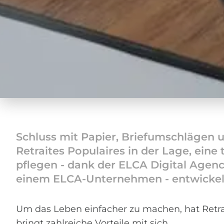
Schluss mit Papier, Briefumschlägen u
Retraites Populaires in der Lage, ei
pflegen - dank der ELCA Digital Agen
einem ELCA-Unternehmen - entwickelt
Um das Leben einfacher zu machen, hat Retrai
bringt zahlreiche Vorteile mit sich.