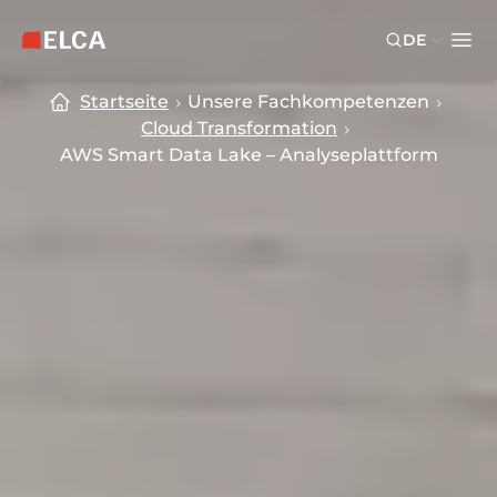
Skip to main content
Skip to footer
DE
ELCA Logo — zurück zur Startseite
Ope
Startseite
Unsere Fachkompetenzen
Cloud Transformation
AWS Smart Data Lake – Analyseplattform