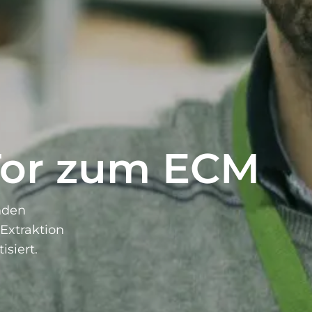
Tor zum ECM
nden
Extraktion
siert.