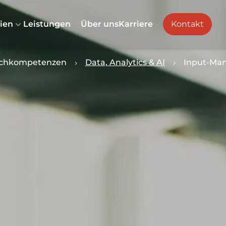
ien
Leistungen
Über uns
Karriere
Kontakt
achkompetenzen
Data, Analytics & AI
Input-Man