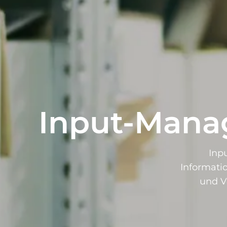
Input-Mana
Inp
Informati
und V