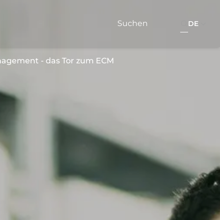
DE
agement - das Tor zum ECM