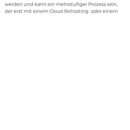
werden und kann ein mehrstufiger Prozess sein,
der erst mit einem Cloud Rehosting oder einem
Replatforming-Umzug beginnt.
ELCA unterstützt Sie bei der Modernisierung Ihres
bestehenden Portfolios auf das Cloud-Native-
Modell.
Erfahren Sie mehr