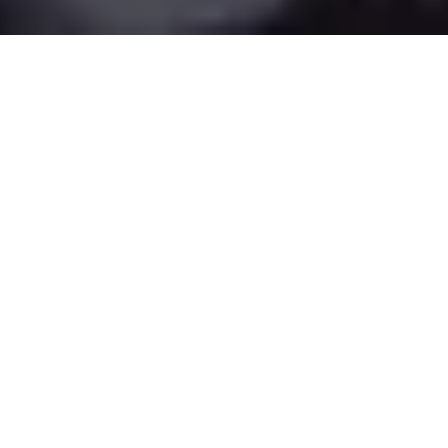
Um mit der digitalen Transformation Schritt halten
zu können, müssen Sportgremien in agile
Lösungen investieren, die ein effizientes digitales
Management ihrer Veranstaltungen und Marken
ermöglichen. Ziel ist dabei, die Transparenz,
Verantwortung und Zusammenarbeit mit ihren
Stakeholdern zu verbessern.
Daten sind während und zwischen den Events ein
wichtiger Aspekt zur Förderung des Sports, indem
das Fan-Engagement gesteigert wird; darüber
hinaus ermöglichen sie den Sportgremien, ihre
digitale Entwicklung effizient umzusetzen.