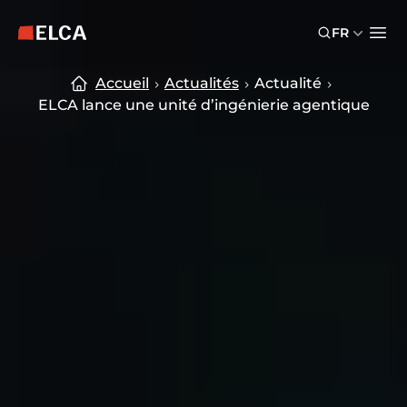
Skip to main content
Skip to footer
FR
Logo ELCA — retour à la page d’accueil
Ope
Accueil
Actualités
Actualité
ELCA lance une unité d’ingénierie agentique