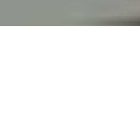
L'architecture Headless est un concept
populaire de construction
d'applications web basées sur un
système de gestion de contenu (CMS)
où le CMS est utilisé uniquement
comme source de données, tandis que
l'interface utilisateur est créée
séparément par les développeurs. Le
terme "Headless" fait référence au
découplage du front-end (ou "Head /
tête") d'un site web ou d'une