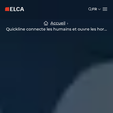
Skip to main content
Skip to footer
FR
Logo ELCA — retour à la page d’accueil
Ope
Accueil
Quickline connecte les humains et ouvre les horizons