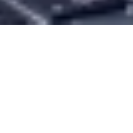
Quickline, fournisseur suisse d'Internet,
de télévision, de téléphonie fixe et
mobile, a optimisé ses processus de
gestion des relations avec la clientèle
(CRM) en collaboration avec ELCA.
Quickline visait à mettre en place un
système pour éliminer les ruptures de
médias, automatiser son marketing et
obtenir une vue d'ensemble complète
des prospects et des clients afin de
stimuler la croissance. À cette fin,