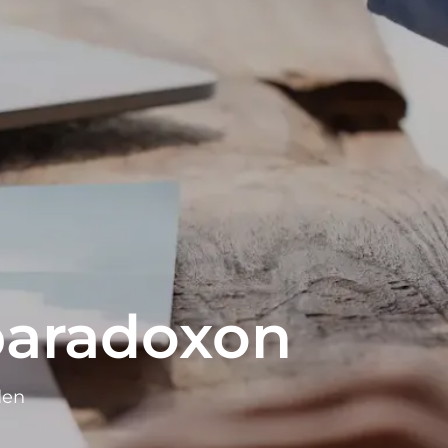
aradoxon
den