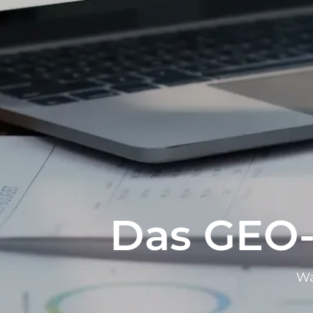
Das GEO
Wa