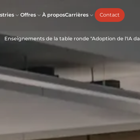
stries
Offres
À propos
Carrières
Contact
Enseignements de la table ronde "Adoption de l'IA dans