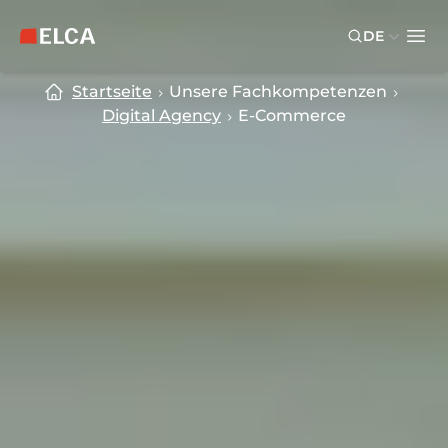
Skip to main content
Skip to footer
DE
ELCA Logo — zurück zur Startseite
Ope
Startseite
Unsere Fachkompetenzen
Digital Agency
E-Commerce